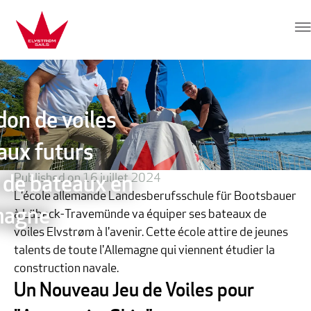
Aller au contenu
Elvstrøm Sails
don de voiles
aux futurs
Published on 16 juillet 2024
 de bateaux en
L'école allemande Landesberufsschule für Bootsbauer
magne
à Lübeck-Travemünde va équiper ses bateaux de
voiles Elvstrøm à l'avenir. Cette école attire de jeunes
talents de toute l'Allemagne qui viennent étudier la
construction navale.
Un Nouveau Jeu de Voiles pour