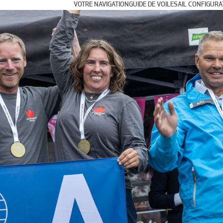
VOTRE NAVIGATION
GUIDE DE VOILE
SAIL CONFIGUR
Croisière sereine
Voiles de portant et Code
Croisière rapide
Voiles au près
Longue Croisière
Multicoque
Course et régates de clubs
Régates internationales et Grand Prix