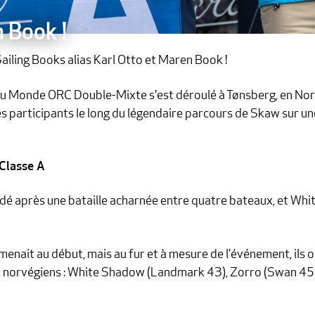
 Book !
Sailing Books alias Karl Otto et Maren Book !
u Monde ORC Double-Mixte s'est déroulé à Tønsberg, en Nor
es participants le long du légendaire parcours de Skaw sur u
Classe A
cidé après une bataille acharnée entre quatre bateaux, et Whi
ait au début, mais au fur et à mesure de l'événement, ils ont
aux norvégiens : White Shadow (Landmark 43), Zorro (Swan 4