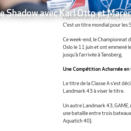
e Shadow avec Karl Otto et Maren
Published on 18 juin 2024
C'est un titre mondial pour les 
Ce week-end, le Championnat d
Oslo le 11 juin et ont emmené l
jusqu'à l'arrivée à Tønsberg.
Une Compétition Acharnée en 
Le titre de la Classe A s'est dé
Landmark 43 à viser le titre.
Un autre Landmark 43, GAME, men
une bataille entre trois bate
Aquatich 40).