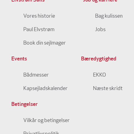
Elvstrøm Sails
Job og karriere
Vores historie
Bag kulissen
Paul Elvstrøm
Jobs
Book din sejlmager
Events
Bæredygtighed
Bådmesser
EKKO
Kapsejladskalender
Næste skridt
Betingelser
Vilkår og betingelser