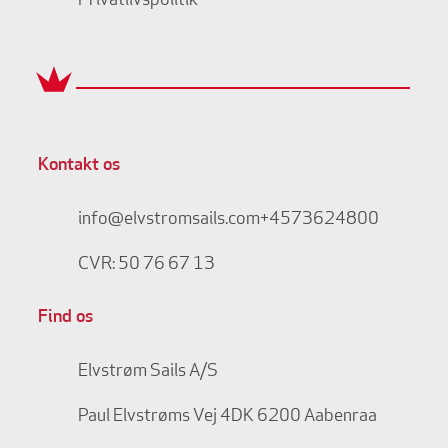
Privatlivspolitik
Kontakt os
info@elvstromsails.com
+4573624800
CVR: 50 76 67 13
Find os
Elvstrøm Sails A/S
Paul Elvstrøms Vej 4
DK 6200 Aabenraa