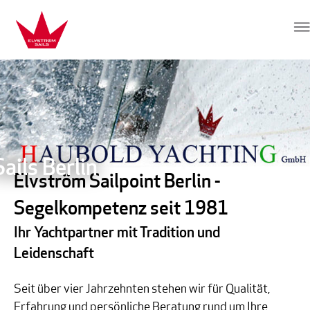
Hop direkte til indhold
Elvstrøm Sails
ails Berlin
Elvström Sailpoint Berlin -
Segelkompetenz seit 1981
Ihr Yachtpartner mit Tradition und
Leidenschaft
Seit über vier Jahrzehnten stehen wir für Qualität,
Erfahrung und persönliche Beratung rund um Ihre