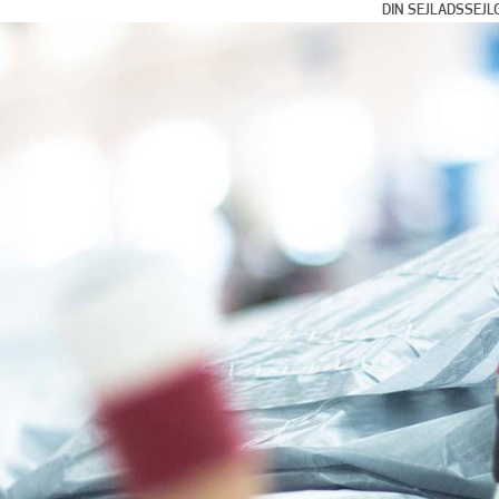
DIN SEJLADS
SEJL
Dags- og w
Kyst- og kl
Bluewater c
Flerskrogss
Klub- og ka
Internation