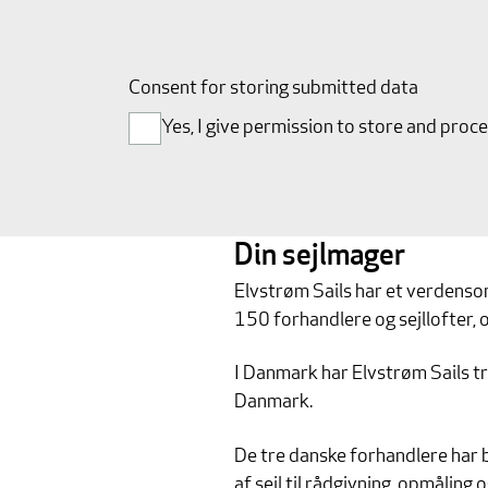
Consent for storing submitted data
Yes, I give permission to store and proc
Din sejlmager
Elvstrøm Sails har et verdens
150 forhandlere og sejllofter, og
I Danmark har Elvstrøm Sails tr
Danmark.
De tre danske forhandlere har b
af sejl til rådgivning, opmåling o