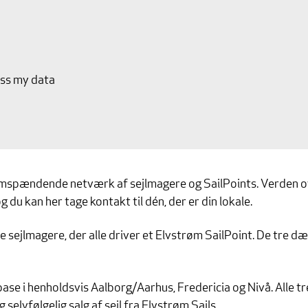
ess my data
omspændende netværk af sejlmagere og SailPoints. Verden ov
 du kan her tage kontakt til dén, der er din lokale.
e sejlmagere, der alle driver et Elvstrøm SailPoint. De tre 
ase i henholdsvis Aalborg/Aarhus, Fredericia og Nivå. Alle tr
g selvfølgelig salg af sejl fra Elvstrøm Sails.