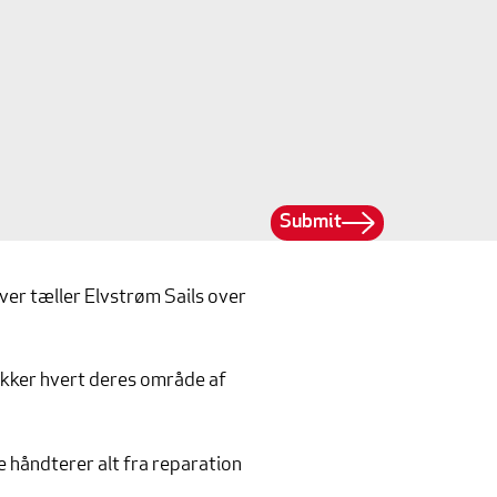
Submit
er tæller Elvstrøm Sails over
dækker hvert deres område af
e håndterer alt fra reparation