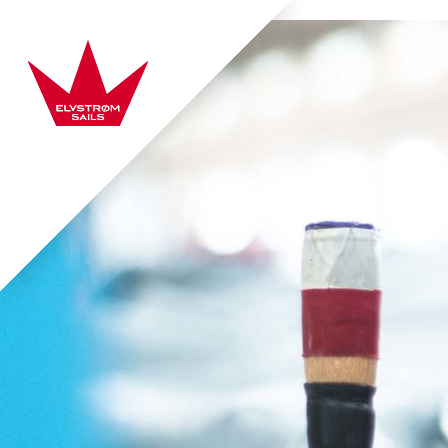
Hop direkte til indhold
Elvstrøm Sails