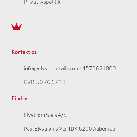
Privatlivspolitik
Kontakt os
info@elvstromsails.com
+4573624800
CVR: 50 76 67 13
Find os
Elvstrøm Sails A/S
Paul Elvstrøms Vej 4
DK 6200 Aabenraa