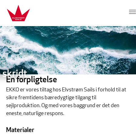
Hop direkte til indhold
Elvstrøm Sails
skridt
En forpligtelse
EKKO er vores tiltag hos Elvstrøm Sails i forhold til at
sikre fremtidens bæredygtige tilgang til
sejlproduktion. Og med vores baggrund er det den
eneste, naturlige respons.
Materialer