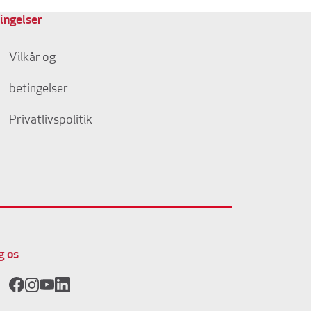
ingelser
Vilkår og
betingelser
Privatlivspolitik
g os
Facebook
Instagram
YouTube
LinkedIn