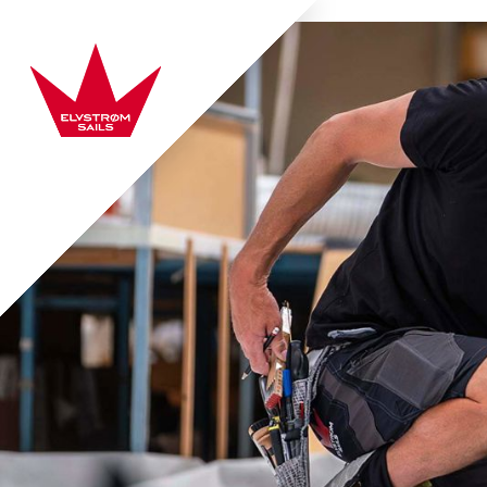
Hop direkte til indhold
Elvstrøm Sails