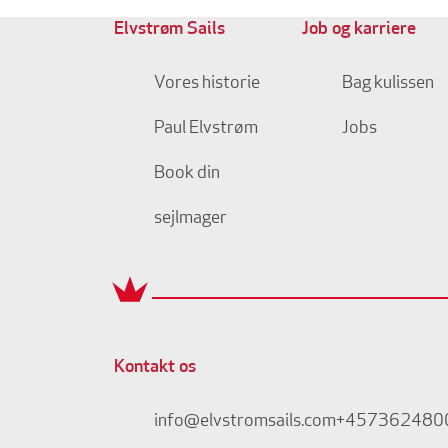
Elvstrøm Sails
Job og karriere
Vores historie
Bag kulissen
Paul Elvstrøm
Jobs
Book din
sejlmager
Kontakt os
info@elvstromsails.com
+457362480