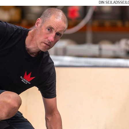
DIN SEJLADS
SEJL
Dags- og w
Kyst- og kl
Bluewater c
Flerskrogss
Klub- og ka
Internation