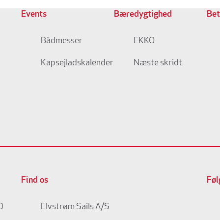
Events
Bæredygtighed
Bet
Bådmesser
EKKO
Kapsejladskalender
Næste skridt
Find os
Føl
0
Elvstrøm Sails A/S