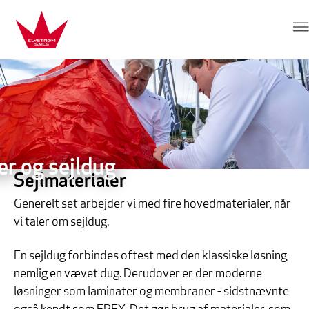
Hop direkte til indhold
Elvstrøm Sails
er og sejldug
Sejlmaterialer
Generelt set arbejder vi med fire hovedmaterialer, når
vi taler om sejldug.
En sejldug forbindes oftest med den klassiske løsning,
nemlig en vævet dug. Derudover er der moderne
løsninger som laminater og membraner - sidstnævnte