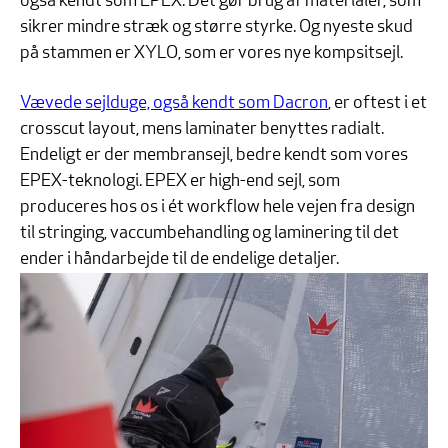
også kendt som EPEX. Det gør brug af materialer, som
sikrer mindre stræk og større styrke. Og nyeste skud
på stammen er XYLO, som er vores nye kompsitsejl.
Vævede sejlduge, også kendt som Dacron
, er oftest i et
crosscut layout, mens laminater benyttes radialt.
Endeligt er der membransejl, bedre kendt som vores
EPEX-teknologi. EPEX er high-end sejl, som
produceres hos os i ét workflow hele vejen fra design
til stringing, vaccumbehandling og laminering til det
ender i håndarbejde til de endelige detaljer.