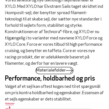
Vores seneste og nye teknologi i sejlmaterialer er
XYLO. Med XYLO har Elvstrøm Sails taget skridtet ind
i komposit-sejl, der benytter spread filament-
teknologi til at skabe sejl, der sætter nye standarder i
forhold til sejlets form, stabilitet og styrke.
Konstruktionen er af Technora®-fibre, og XYLO er nu
tilgængelig i to varianter med navnene XYLO Force og
XYLO Core. Force er vores tilbud til high performance
cruising, og benytter en taffeta. Core er vores nye
racing-produkt, der er udelukkende baseret på
filamenter, og derfor har en lavere vægt.
Materialefolder
Performance, holdbarhed og pris
Valget af et sejl kan oftest koges ned til et spørgsmål
om pris kontra holdbarhed og egenskaber. Essensen af
et sejls egenskaber er dets stabilitet.