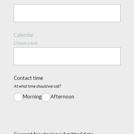
Calendar
Choose a date
Contact time
At what time should we call?
Morning
Afternoon