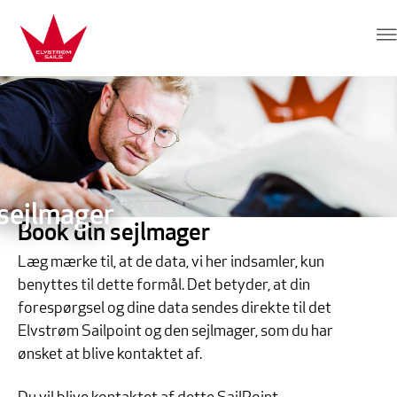
Hop direkte til indhold
Elvstrøm Sails
sejlmager
Book din sejlmager
Læg mærke til, at de data, vi her indsamler, kun
benyttes til dette formål. Det betyder, at din
forespørgsel og dine data sendes direkte til det
Elvstrøm Sailpoint og den sejlmager, som du har
ønsket at blive kontaktet af.