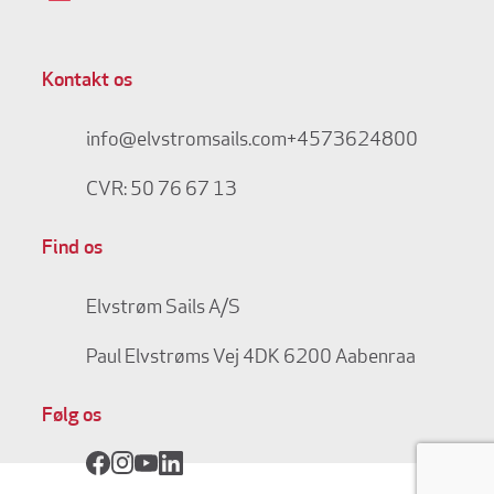
Kontakt os
info@elvstromsails.com
+4573624800
CVR: 50 76 67 13
Find os
Elvstrøm Sails A/S
Paul Elvstrøms Vej 4
DK 6200 Aabenraa
Følg os