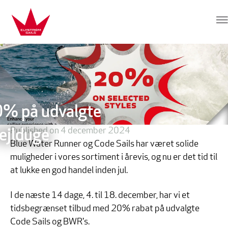
Hop direkte til indhold
Elvstrøm Sails
0% på udvalgte
Published on 4 december 2024
ejlduge
Blue Water Runner og Code Sails har været solide
muligheder i vores sortiment i årevis, og nu er det tid til
at lukke en god handel inden jul.
I de næste 14 dage, 4. til 18. december, har vi et
tidsbegrænset tilbud med 20% rabat på udvalgte
Code Sails og BWR's.