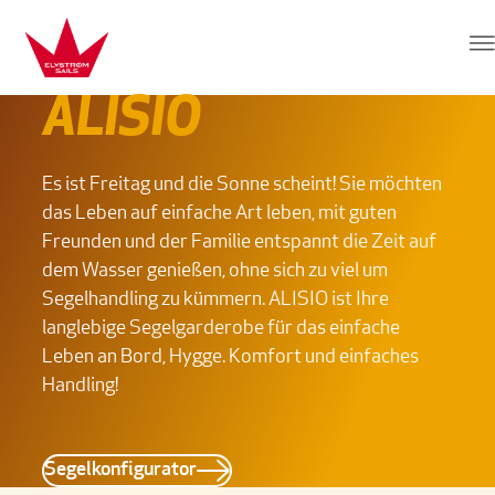
Zum Inhalt springen
Elvstrøm Sails
ALISIO
Es ist Freitag und die Sonne scheint! Sie möchten
das Leben auf einfache Art leben, mit guten
Freunden und der Familie entspannt die Zeit auf
dem Wasser genießen, ohne sich zu viel um
Segelhandling zu kümmern. ALISIO ist Ihre
langlebige Segelgarderobe für das einfache
Leben an Bord, Hygge. Komfort und einfaches
Handling!
Segelkonfigurator