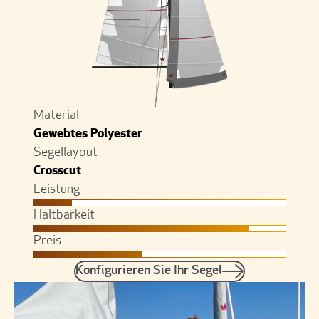
Material
Gewebtes Polyester
Segellayout
Crosscut
Leistung
1.5
Haltbarkeit
8.5
Preis
4.3
Konfigurieren Sie Ihr Segel