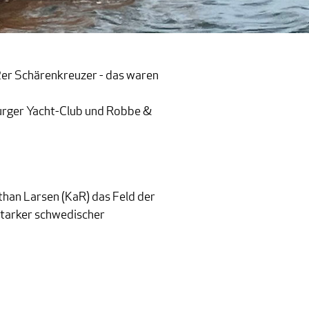
er Schärenkreuzer - das waren
te den Juli mit einem Sieg beim 22er Skerry Cruiser World Cup in Flensburg!
burger Yacht-Club und Robbe &
han Larsen (KaR) das Feld der
starker schwedischer