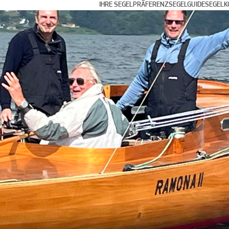
IHRE SEGELPRÄFERENZ
SEGELGUIDE
SEGELK
Fahrtensegeln
Amwindsegel
Küsten-Segeln und Club-Regatten
Vorwind- und
Blauwassersegeln und Langstrecken
Mehrrumpf-Segeln
Klub-Regatten
Internationale Regatten und Grand Pri