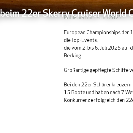
 beim 22er Skerry Cruiser World 
Published on 16 Juli 2025
European Championships der 1
„Unser“ Andreas Haubold von Haubold Yach
die Top-Events,
die vom 2. bis 6. Juli 2025 au
Berking.
Großartige gepflegte Schiffe war
Bei den 22er Schärenkreuzern 
15 Boote und haben nach 7 Wett
Konkurrenz erfolgreich den 22