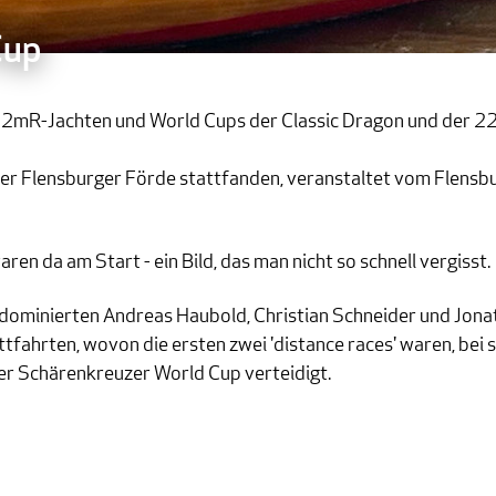
Cup
2mR-Jachten und World Cups der Classic Dragon und der 22
ting in Berlin – gemeinsam mit Christian Schneider und Jonathan Larsen – starte
f der Flensburger Förde stattfanden, veranstaltet vom Flens
en da am Start - ein Bild, das man nicht so schnell vergisst.
dominierten Andreas Haubold, Christian Schneider und Jonat
fahrten, wovon die ersten zwei 'distance races' waren, bei 
er Schärenkreuzer World Cup verteidigt.