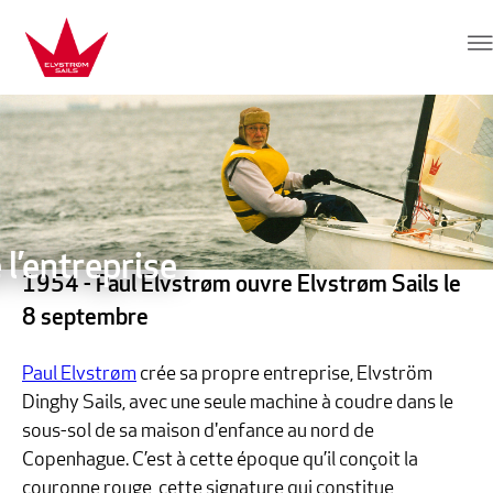
Aller au contenu
Elvstrøm Sails
 l’entreprise
1954
- Paul Elvstrøm ouvre Elvstrøm Sails le
8 septembre
Paul Elvstrøm
crée sa propre entreprise, Elvström
Dinghy Sails, avec une seule machine à coudre dans le
sous-sol de sa maison d'enfance au nord de
Copenhague. C’est à cette époque qu’il conçoit la
couronne rouge, cette signature qui constitue