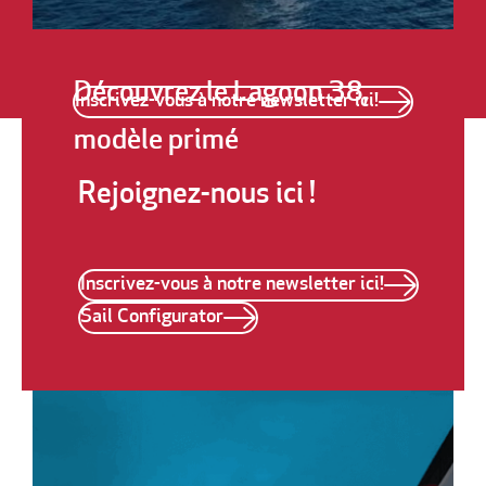
Découvrez le Lagoon 38,
Inscrivez-vous à notre newsletter ici!
modèle primé
Rejoignez-nous ici !
Inscrivez-vous à notre newsletter ici!
Sail Configurator