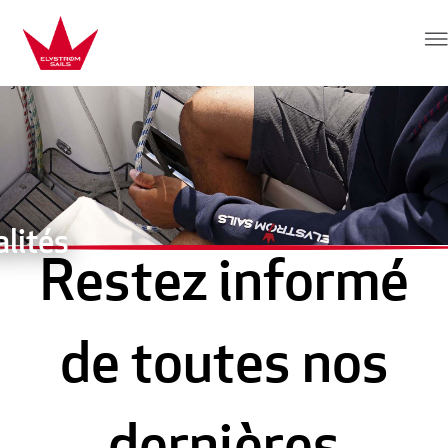
Aller au contenu
Elvstrøm Sails
lités
Restez informé
de toutes nos