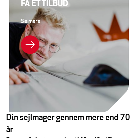
FÅ ET TILBUD
Se mere
Din sejlmager gennem mere end 70
BOOK DIN SEJLMAGER
år