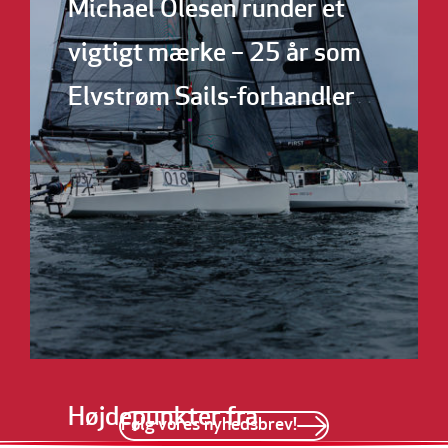
Michael Olesen runder et
vigtigt mærke – 25 år som
Elvstrøm Sails-forhandler
Højdepunkter fra
Følg vores nyhedsbrev!