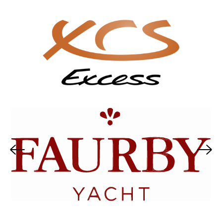
Nordship
Sirius Yachts