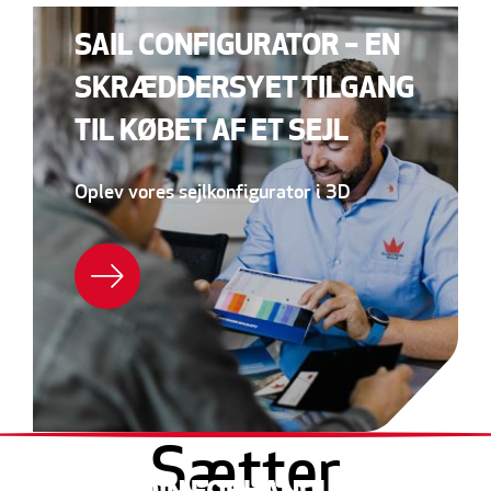
SAIL CONFIGURATOR – EN
SKRÆDDERSYET TILGANG
TIL KØBET AF ET SEJL
Oplev vores sejlkonfigurator i 3D
Sætter