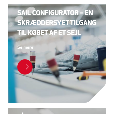
SAIL CONFIGURATOR – EN
SKRÆDDERSYET TILGANG
TIL KØBET AF ET SEJL
Se mere