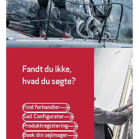
Fandt du ikke,
hvad du søgte?
Find forhandler
Sail Configurator
Produktregistering
Book din sejlmager