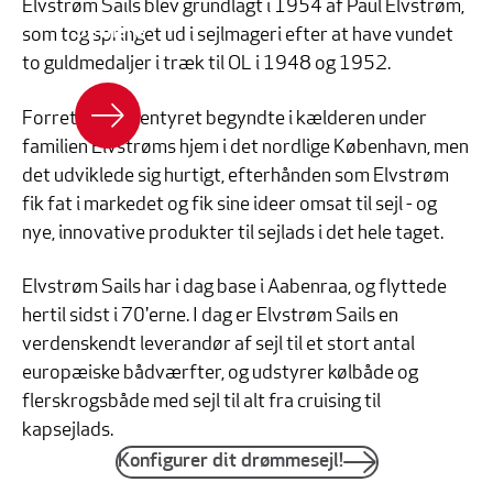
Elvstrøm Sails blev grundlagt i 1954 af Paul Elvstrøm,
Se mere
som tog springet ud i sejlmageri efter at have vundet
to guldmedaljer i træk til OL i 1948 og 1952.
Forretningseventyret begyndte i kælderen under
familien Elvstrøms hjem i det nordlige København, men
det udviklede sig hurtigt, efterhånden som Elvstrøm
fik fat i markedet og fik sine ideer omsat til sejl - og
nye, innovative produkter til sejlads i det hele taget.
Elvstrøm Sails har i dag base i Aabenraa, og flyttede
hertil sidst i 70'erne. I dag er Elvstrøm Sails en
verdenskendt leverandør af sejl til et stort antal
europæiske bådværfter, og udstyrer kølbåde og
flerskrogsbåde med sejl til alt fra cruising til
kapsejlads.
Konfigurer dit drømmesejl!