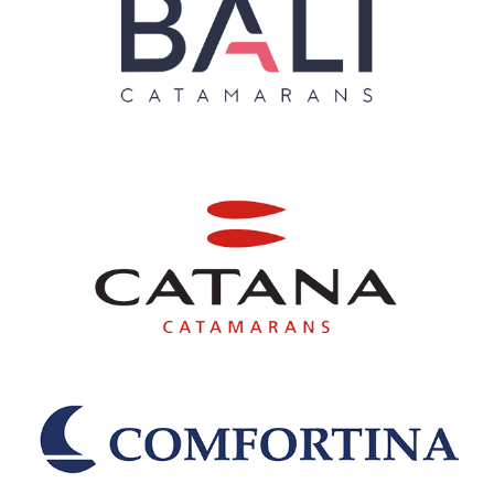
Nautitech
Nordborg Baadebyggeri