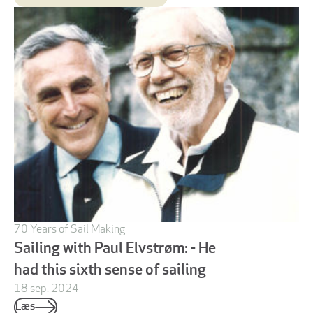
70 Years of Sail Making
Sailing with Paul Elvstrøm: - He
had this sixth sense of sailing
18 sep. 2024
Læs