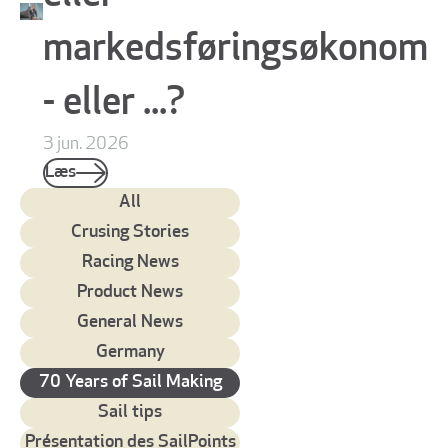
markedsføringsøkonom
- eller ...?
3 jun. 2026
Læs
All
Crusing Stories
Racing News
Product News
General News
Germany
70 Years of Sail Making
Sail tips
Présentation des SailPoints