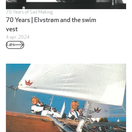
70 Years of Sail Making
70 Years | Elvstrøm and the swim
vest
4 apr. 2024
Læs