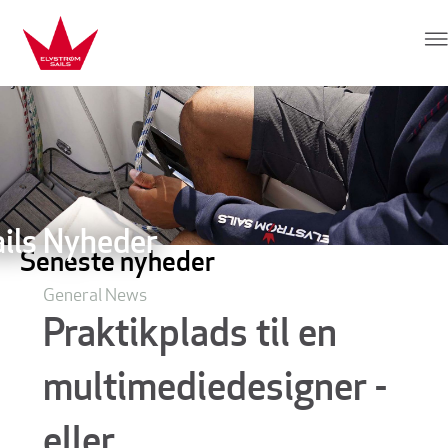
Hop direkte til indhold
Elvstrøm Sails
ils Nyheder
Seneste nyheder
General News
Praktikplads til en
multimediedesigner -
eller