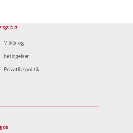
ingelser
Vilkår og
betingelser
Privatlivspolitik
g os