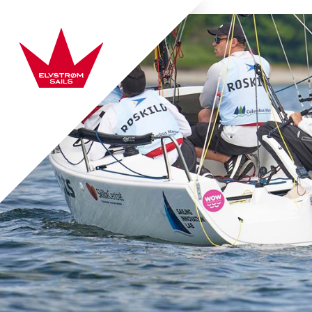
Hop direkte til indhold
Elvstrøm Sails