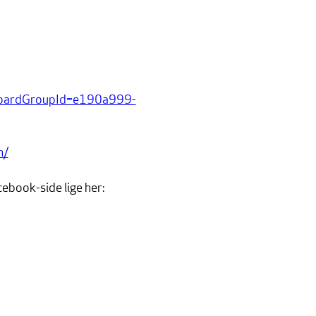
rboardGroupId=e190a999-
m/
cebook-side lige her: