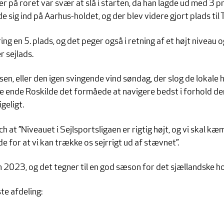
på roret var svær at slå i starten, da han lagde ud med 3 pri
de sig ind på Aarhus-holdet, og der blev videre gjort plads t
ing en 5. plads, og det peger også i retning af et højt niveau og
r sejlads.
, eller den igen svingende vind søndag, der slog de lokale hold
dste ende Roskilde det formåede at navigere bedst i forhold de
geligt.
h at ”Niveauet i Sejlsportsligaen er rigtig højt, og vi skal kæ
ade for at vi kan trække os sejrrigt ud af stævnet”.
 2023, og det tegner til en god sæson for det sjællandske hol
te afdeling: