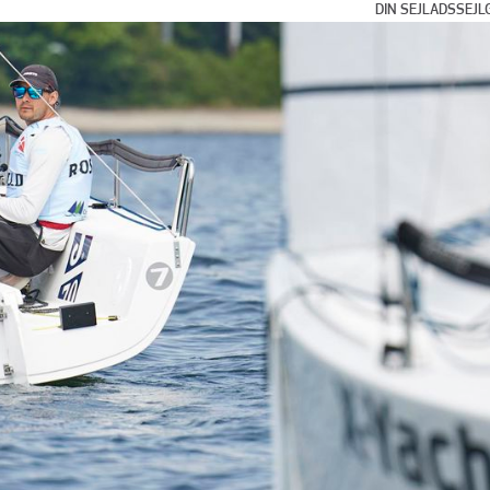
DIN SEJLADS
SEJL
Dags- og w
Kyst- og kl
Bluewater c
Flerskrogss
Klub- og ka
Internation