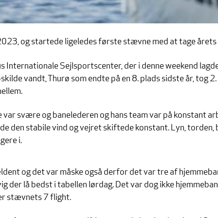
2023, og startede ligeledes første stævne med at tage årets
 Internationale Sejlsportscenter, der i denne weekend lagde f
oskilde vandt, Thurø som endte på en 8. plads sidste år, tog 
mellem.
ne var svære og banelederen og hans team var på konstant ar
finde den stabile vind og vejret skiftede konstant. Lyn, torden,
gere i.
ældent og det var måske også derfor det var tre af hjemmeba
ig der lå bedst i tabellen lørdag. Det var dog ikke hjemmeb
r stævnets 7 flight.