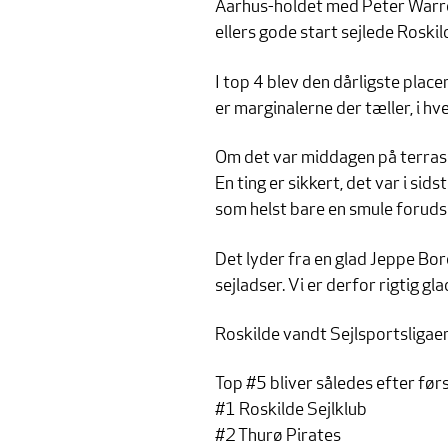
Aarhus-holdet med Peter Warrer 
ellers gode start sejlede Roskil
I top 4 blev den dårligste placer
er marginalerne der tæller, i hve
Om det var middagen på terrassen
En ting er sikkert, det var i si
som helst bare en smule forudsi
Det lyder fra en glad Jeppe Borc
sejladser. Vi er derfor rigtig gl
Roskilde vandt Sejlsportsligaen
Top #5 bliver således efter førs
#1 Roskilde Sejlklub
#2 Thurø Pirates