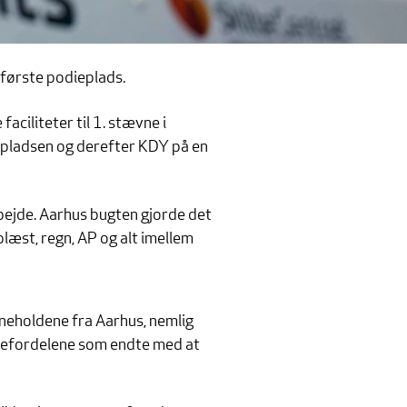
 første podieplads.
aciliteter til 1. stævne i
2. pladsen og derefter KDY på en
bejde. Aarhus bugten gjorde det
 blæst, regn, AP og alt imellem
neholdene fra Aarhus, nemlig
anefordelene som endte med at