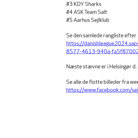
#3 KDY Sharks
#4 ASK Team Salt
#5 Aarhus Sejlklub
Se den samlede rangliste efter 
https://danishleague2024.sa
8577-4613-940a-fa5f8700
Næste stævne er i Helsingør d. 
Se alle de flotte billeder fra 
https://www.facebook.com/sej