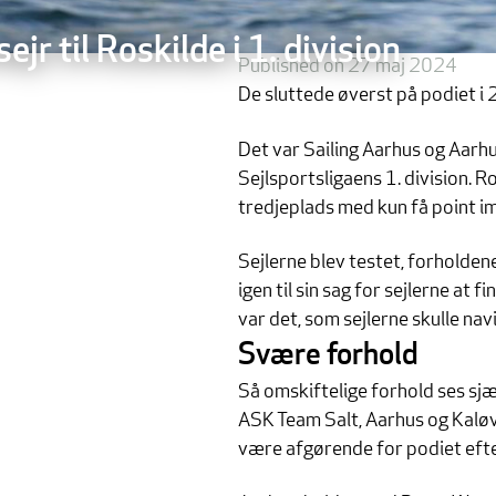
jr til Roskilde i 1. division
Published on 27 maj 2024
De sluttede øverst på podiet i 
Det var Sailing Aarhus og Aarhus
Sejlsportsligaens 1. division. R
tredjeplads med kun få point i
Sejlerne blev testet, forholde
igen til sin sag for sejlerne at 
var det, som sejlerne skulle navi
Svære forhold
Så omskiftelige forhold ses sj
ASK Team Salt, Aarhus og Kaløv
være afgørende for podiet efte