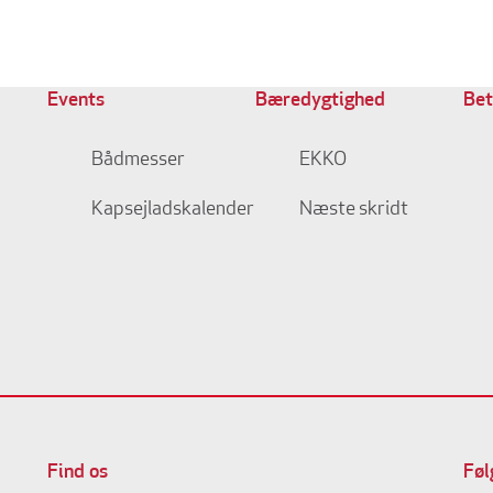
Events
Bæredygtighed
Bet
Bådmesser
EKKO
Kapsejladskalender
Næste skridt
Find os
Føl