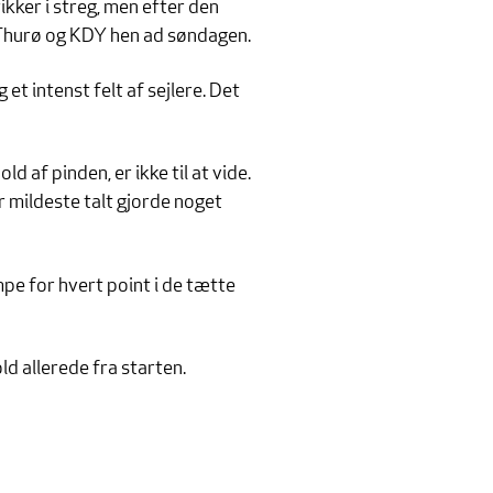
kker i streg, men efter den
il Thurø og KDY hen ad søndagen.
 et intenst felt af sejlere. Det
 af pinden, er ikke til at vide.
r mildeste talt gjorde noget
mpe for hvert point i de tætte
d allerede fra starten.