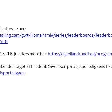
1. stævne her:
psailing.com/gwt/Home.html#/series/leaderboards/:leade
2d3f
15.-16. juni, læs mere her:
https://sjaellandrundt.dk/progra
weekenden taget af Frederik Sivertsen på Sejlsportsligaens Fa
lsportsligaen